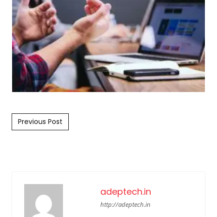
Post navigation
Previous Post
adeptech.in
http://adeptech.in