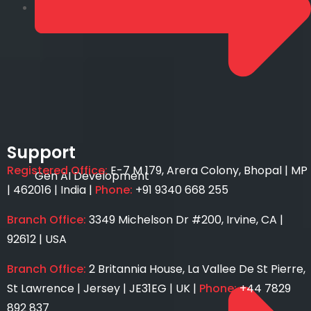
Support
Registered Office:
E-7 M 179, Arera Colony, Bhopal | MP
Gen AI Development
| 462016 | India |
Phone:
+91 9340 668 255
Branch Office:
3349 Michelson Dr #200, Irvine, CA |
92612 | USA
Branch Office:
2 Britannia House, La Vallee De St Pierre,
St Lawrence | Jersey | JE31EG | UK |
Phone:
+44 7829
892 837