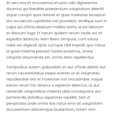
At vero eos et accusamus et iusto odio dignissimos
ducimus qui blanditiis praesentium voluptatum deleniti
atque corrupti quos dolores et quas molestias excepturi
sint occaecati cupiditate non provident, similique sunt in
culpa qui officia deserunt mollitia animi, id est laborum
et dolorum fuga. Et harum quidem rerum facilis est et
expedita distinctio. Nam libero tempore, cum soluta
nobis est eligendi optio cumque nihil impedit quo minus
id quod maxime placeat facere possimus, omnis
voluptas assumenda est, omnis dolor repellendus.
Temporibus autem quibusdam et aut officiis debitis aut
rerum necessitatibus saepe eveniet ut et voluptates
repudiandae sint et molestiae non recusandae. Itaque
earum rerum hic tenetur a sapiente delectus, ut aut
reiciendis voluptatibus maiores alias consequatur aut
perferendis doloribus asperiores repellat. Sed ut
perspiciatis unde omnis iste natus error sit voluptatem
accusantium doloremque laudantium, totam rem