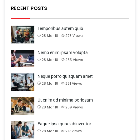
RECENT POSTS
Temporibus autem quib
28 Mar 18
278
Views
Nemo enim ipsam volupta
28 Mar 18
255
Views
Neque porro quisquam amet
28 Mar 18
251
Views
Ut enim ad minima boriosam
28 Mar 18
259
Views
Eaque ipsa quae abinventor
28 Mar 18
217
Views